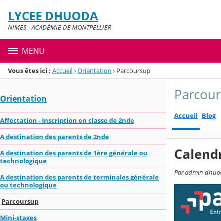
Panneau de gestion des cookies
LYCEE DHUODA
Menu de la rubrique
Contenu
NIMES - ACADÉMIE DE MONTPELLIER
MENU
Vous êtes ici :
Accueil
›
Orientation
›
Parcoursup
Parcou
Orientation
Accueil
Blog
Affectation - Inscription en classe de 2nde
A destination des parents de 2nde
Calendr
A destination des parents de 1ère générale ou
technologique
Par admin dhuoda
A destination des parents de terminales générale
ou technologique
Parcoursup
Mini-stages