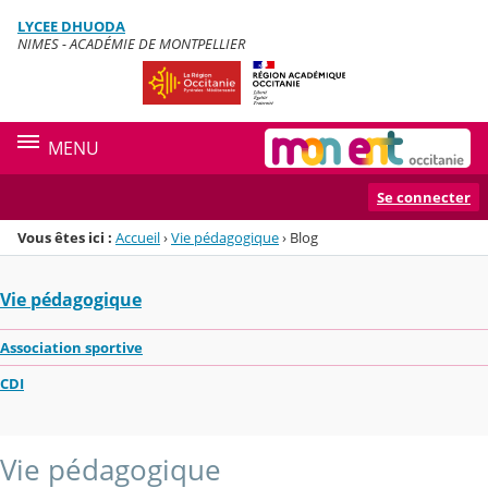
Panneau de gestion des cookies
LYCEE DHUODA
Menu de la rubrique
Contenu
NIMES - ACADÉMIE DE MONTPELLIER
MENU
Se connecter
Vous êtes ici :
Accueil
›
Vie pédagogique
›
Blog
Vie pédagogique
Association sportive
CDI
Vie pédagogique