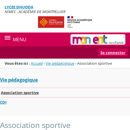
Panneau de gestion des cookies
LYCEE DHUODA
Menu de la rubrique
Contenu
NIMES - ACADÉMIE DE MONTPELLIER
MENU
Se connecter
Vous êtes ici :
Accueil
›
Vie pédagogique
›
Association sportive
Vie pédagogique
Association sportive
CDI
Association sportive