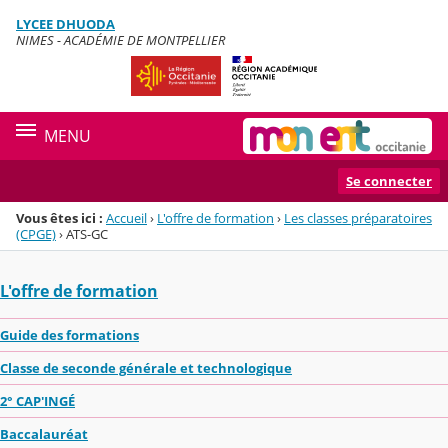
Panneau de gestion des cookies
LYCEE DHUODA
Menu de la rubrique
Contenu
NIMES - ACADÉMIE DE MONTPELLIER
MENU
Se connecter
Vous êtes ici :
Accueil
›
L'offre de formation
›
Les classes préparatoires
(CPGE)
›
ATS-GC
L'offre de formation
Guide des formations
Classe de seconde générale et technologique
2° CAP'INGÉ
Baccalauréat