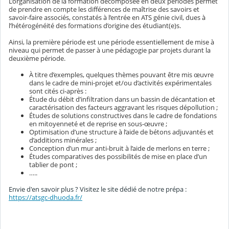
L’organisation de la formation décomposée en deux périodes permet
de prendre en compte les différences de maîtrise des savoirs et
savoir-faire associés, constatés à l’entrée en ATS génie civil, dues à
l’hétérogénéité des formations d’origine des étudiant(e)s.
Ainsi, la première période est une période essentiellement de mise à
niveau qui permet de passer à une pédagogie par projets durant la
deuxième période.
À titre d’exemples, quelques thèmes pouvant être mis œuvre
dans le cadre de mini-projet et/ou d’activités expérimentales
sont cités ci-après :
Étude du débit d’infiltration dans un bassin de décantation et
caractérisation des facteurs aggravant les risques dépollution ;
Études de solutions constructives dans le cadre de fondations
en mitoyenneté et de reprise en sous-œuvre ;
Optimisation d’une structure à l’aide de bétons adjuvantés et
d’additions minérales ;
Conception d’un mur anti-bruit à l’aide de merlons en terre ;
Études comparatives des possibilités de mise en place d’un
tablier de pont ;
…
..
Envie d'en savoir plus ? Visitez le site dédié de notre prépa :
https://atsgc-dhuoda.fr/