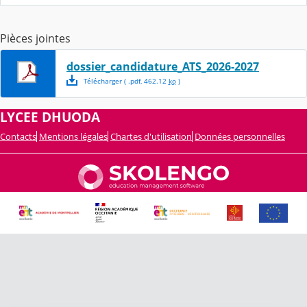
Pièces jointes
dossier_candidature_ATS_2026-2027
Télécharger
( .
pdf
,
462.12
ko
)
LYCEE DHUODA
Contacts
Mentions légales
Chartes d'utilisation
Données personnelles