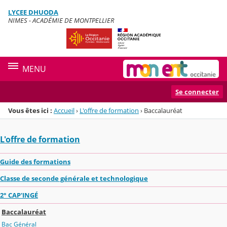
Panneau de gestion des cookies
LYCEE DHUODA
Menu de la rubrique
Contenu
NIMES - ACADÉMIE DE MONTPELLIER
MENU
Se connecter
Vous êtes ici :
Accueil
›
L'offre de formation
›
Baccalauréat
L'offre de formation
Guide des formations
Classe de seconde générale et technologique
2° CAP'INGÉ
Baccalauréat
Bac Général