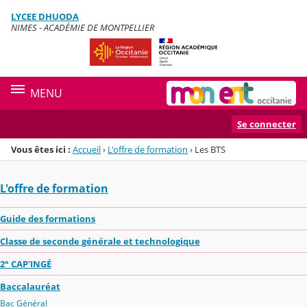
Panneau de gestion des cookies
LYCEE DHUODA
Menu de la rubrique
Contenu
NIMES - ACADÉMIE DE MONTPELLIER
MENU
Se connecter
Vous êtes ici :
Accueil
›
L'offre de formation
›
Les BTS
L'offre de formation
Guide des formations
Classe de seconde générale et technologique
2° CAP'INGÉ
Baccalauréat
Bac Général