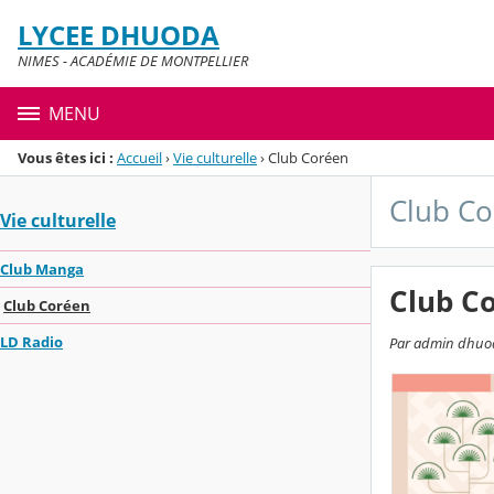
Panneau de gestion des cookies
LYCEE DHUODA
Menu de la rubrique
Contenu
NIMES - ACADÉMIE DE MONTPELLIER
MENU
Vous êtes ici :
Accueil
›
Vie culturelle
›
Club Coréen
Club C
Vie culturelle
Club Manga
Club C
Club Coréen
LD Radio
Par admin dhuoda