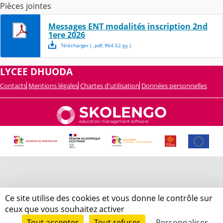
Pièces jointes
Messages ENT modalités inscription 2nd
1ere 2026
Télécharger
( .
pdf
,
964.52
ko
)
LYCEE DHUODA
Contacts
Mentions légales
Chartes d'utilisation
Données personnelles
Ce site utilise des cookies et vous donne le contrôle sur
ceux que vous souhaitez activer
Tout accepter
Tout refuser
Personnaliser