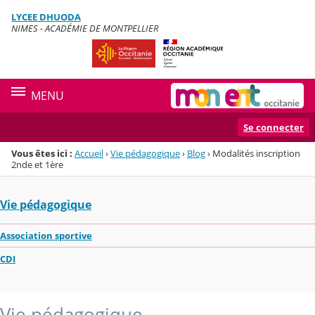
Panneau de gestion des cookies
LYCEE DHUODA
Menu de la rubrique
Contenu
NIMES - ACADÉMIE DE MONTPELLIER
MENU
Se connecter
Vous êtes ici :
Accueil
›
Vie pédagogique
›
Blog
›
Modalités inscription
2nde et 1ère
Vie pédagogique
Association sportive
CDI
Vie pédagogique