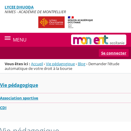
Panneau de gestion des cookies
LYCEE DHUODA
Menu de la rubrique
Contenu
NIMES - ACADÉMIE DE MONTPELLIER
MENU
Se connecter
Vous êtes ici :
Accueil
›
Vie pédagogique
›
Blog
›
Demander l'étude
automatique de votre droit à la bourse
Vie pédagogique
Association sportive
CDI
Vie pédagogique