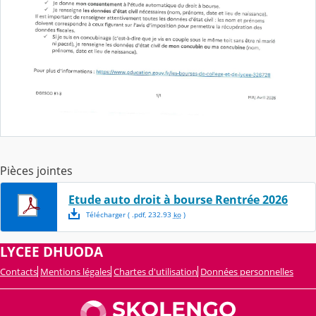
Pièces jointes
Etude auto droit à bourse Rentrée 2026
Télécharger
( .
pdf
,
232.93
ko
)
LYCEE DHUODA
Contacts
Mentions légales
Chartes d'utilisation
Données personnelles