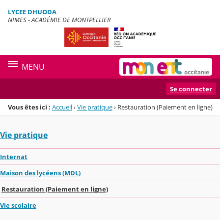
Panneau de gestion des cookies
LYCEE DHUODA
Menu de la rubrique
Contenu
NIMES - ACADÉMIE DE MONTPELLIER
MENU
Se connecter
Vous êtes ici :
Accueil
›
Vie pratique
›
Restauration (Paiement en ligne)
Vie pratique
Internat
Maison des lycéens (MDL)
Restauration (Paiement en ligne)
Vie scolaire