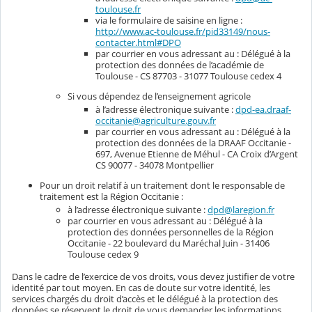
toulouse.fr
via le formulaire de saisine en ligne :
http://www.ac-toulouse.fr/pid33149/nous-
contacter.html#DPO
par courrier en vous adressant au : Délégué à la
protection des données de l’académie de
Toulouse - CS 87703 - 31077 Toulouse cedex 4
Si vous dépendez de l’enseignement agricole
à l’adresse électronique suivante :
dpd-ea.draaf-
occitanie@agriculture.gouv.fr
par courrier en vous adressant au : Délégué à la
protection des données de la DRAAF Occitanie -
697, Avenue Etienne de Méhul - CA Croix d’Argent
CS 90077 - 34078 Montpellier
Pour un droit relatif à un traitement dont le responsable de
traitement est la Région Occitanie :
à l’adresse électronique suivante :
dpd@laregion.fr
par courrier en vous adressant au : Délégué à la
protection des données personnelles de la Région
Occitanie - 22 boulevard du Maréchal Juin - 31406
Toulouse cedex 9
Dans le cadre de l’exercice de vos droits, vous devez justifier de votre
identité par tout moyen. En cas de doute sur votre identité, les
services chargés du droit d’accès et le délégué à la protection des
données se réservent le droit de vous demander les informations