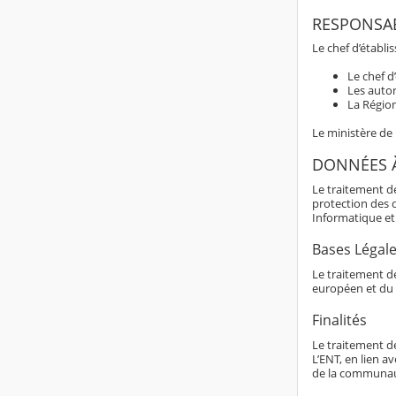
RESPONSAB
Le chef d’établi
Le chef d
Les autor
La Région
Le ministère de
DONNÉES 
Le traitement d
protection des 
Informatique et 
Bases Légal
Le traitement de
européen et du 
Finalités
Le traitement d
L’ENT, en lien av
de la communaut