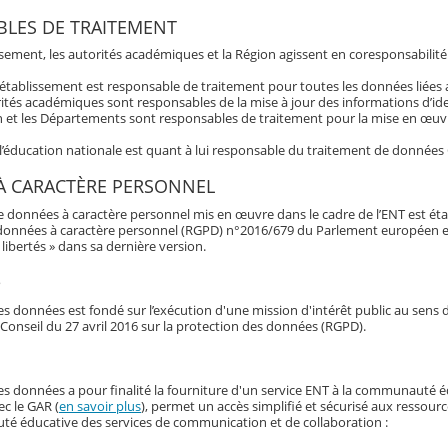
LES DE TRAITEMENT
ssement, les autorités académiques et la Région agissent en coresponsabilité
’établissement est responsable de traitement pour toutes les données liée
ités académiques sont responsables de la mise à jour des informations d’ide
 et les Départements sont responsables de traitement pour la mise en œuvre
 l’éducation nationale est quant à lui responsable du traitement de données
À CARACTÈRE PERSONNEL
e données à caractère personnel mis en œuvre dans le cadre de l’ENT est éta
données à caractère personnel (RGPD) n°2016/679 du Parlement européen et du 
libertés » dans sa dernière version.
e
s données est fondé sur l’exécution d'une mission d'intérêt public au sens d
Conseil du 27 avril 2016 sur la protection des données (RGPD).
es données a pour finalité la fourniture d'un service ENT à la communauté é
ec le GAR (
en savoir plus
), permet un accès simplifié et sécurisé aux ressour
é éducative des services de communication et de collaboration :