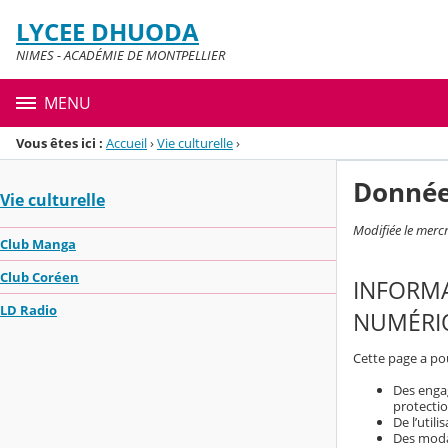
Panneau de gestion des cookies
LYCEE DHUODA
Menu de la rubrique
Contenu
NIMES - ACADÉMIE DE MONTPELLIER
MENU
Vous êtes ici :
Accueil
›
Vie culturelle
›
Donnée
Vie culturelle
Modifiée le merc
Club Manga
Club Coréen
INFORMA
LD Radio
NUMÉRIQ
Cette page a pou
Des engag
protecti
De l’util
Des modal