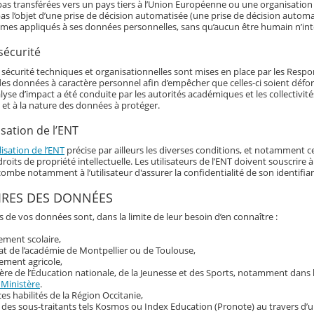
as transférées vers un pays tiers à l’Union Européenne ou une organisation 
as l’objet d’une prise de décision automatisée (une prise de décision automat
hmes appliqués à ses données personnelles, sans qu’aucun être humain n’int
sécurité
écurité techniques et organisationnelles sont mises en place par les Responsa
 des données à caractère personnel afin d’empêcher que celles-ci soient déf
alyse d’impact a été conduite par les autorités académiques et les collectivi
 et à la nature des données à protéger.
isation de l’ENT
lisation de l’ENT
précise par ailleurs les diverses conditions, et notamment ce
roits de propriété intellectuelle. Les utilisateurs de l’ENT doivent souscrir
ncombe notamment à l’utilisateur d'assurer la confidentialité de son identif
IRES DES DONNÉES
s de vos données sont, dans la limite de leur besoin d’en connaître :
sement scolaire,
at de l’académie de Montpellier ou de Toulouse,
ement agricole,
ère de l’Éducation nationale, de la Jeunesse et des Sports, notamment dans
 Ministère
.
ces habilités de la Région Occitanie,
 des sous-traitants tels Kosmos ou Index Education (Pronote) au travers d’u