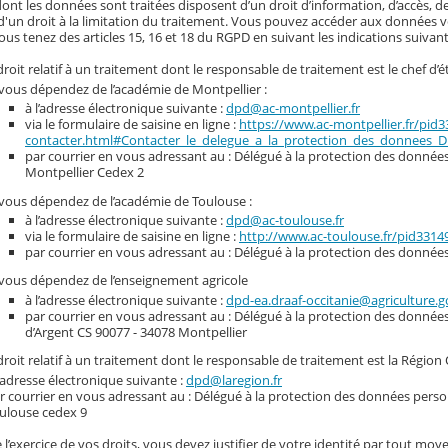
nt les données sont traitées disposent d’un droit d’information, d’accès, de
d'un droit à la limitation du traitement. Vous pouvez accéder aux données vou
ous tenez des articles 15, 16 et 18 du RGPD en suivant les indications suivant
roit relatif à un traitement dont le responsable de traitement est le chef d’é
 vous dépendez de l’académie de Montpellier :
à l’adresse électronique suivante :
dpd@ac-montpellier.fr
via le formulaire de saisine en ligne :
https://www.ac-montpellier.fr/pid
contacter.html#Contacter_le_delegue_a_la_protection_des_donnees_
par courrier en vous adressant au : Délégué à la protection des données 
Montpellier Cedex 2
 vous dépendez de l’académie de Toulouse :
à l’adresse électronique suivante :
dpd@ac-toulouse.fr
via le formulaire de saisine en ligne :
http://www.ac-toulouse.fr/pid331
par courrier en vous adressant au : Délégué à la protection des donnée
 vous dépendez de l’enseignement agricole
à l’adresse électronique suivante :
dpd-ea.draaf-occitanie@agriculture.g
par courrier en vous adressant au : Délégué à la protection des donnée
d’Argent CS 90077 - 34078 Montpellier
roit relatif à un traitement dont le responsable de traitement est la Région 
l’adresse électronique suivante :
dpd@laregion.fr
r courrier en vous adressant au : Délégué à la protection des données person
ulouse cedex 9
 l’exercice de vos droits, vous devez justifier de votre identité par tout moye