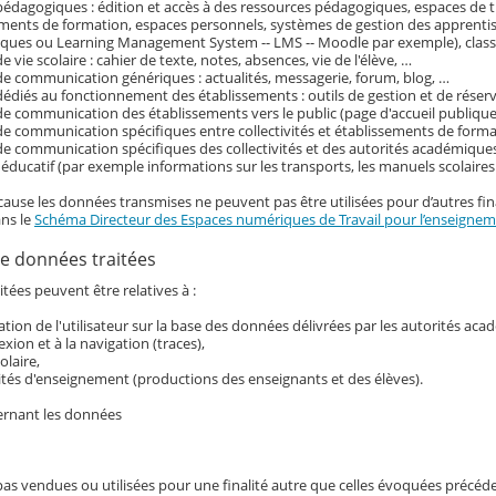
pédagogiques : édition et accès à des ressources pédagogiques, espaces de tr
ements de formation, espaces personnels, systèmes de gestion des apprenti
ques ou Learning Management System -- LMS -- Moodle par exemple), classe
e vie scolaire : cahier de texte, notes, absences, vie de l'élève, …
de communication génériques : actualités, messagerie, forum, blog, …
dédiés au fonctionnement des établissements : outils de gestion et de réser
de communication des établissements vers le public (page d'accueil publique 
de communication spécifiques entre collectivités et établissements de form
de communication spécifiques des collectivités et des autorités académiques
ducatif (par exemple informations sur les transports, les manuels scolaire
cause les données transmises ne peuvent pas être utilisées pour d’autres fina
ans le
Schéma Directeur des Espaces numériques de Travail pour l’enseigneme
e données traitées
tées peuvent être relatives à :
ication de l'utilisateur sur la base des données délivrées par les autorités ac
exion et à la navigation (traces),
colaire,
ités d'enseignement (productions des enseignants et des élèves).
ernant les données
pas vendues ou utilisées pour une finalité autre que celles évoquées précé