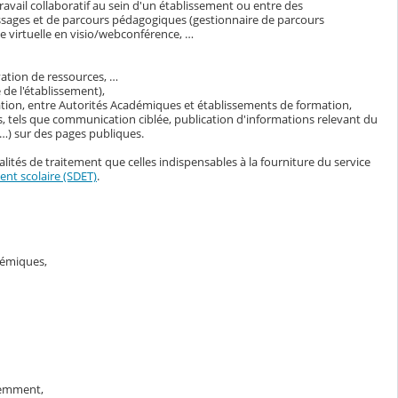
avail collaboratif au sein d'un établissement ou entre des
ssages et de parcours pédagogiques (gestionnaire de parcours
 virtuelle en visio/webconférence, …
vation de ressources, …
de l'établissement),
ation, entre Autorités Académiques et établissements de formation,
, tels que communication ciblée, publication d'informations relevant du
s…) sur des pages publiques.
lités de traitement que celles indispensables à la fourniture du service
nt scolaire (SDET)
.
adémiques,
demment,