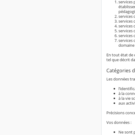
services 
établiss
pédagogi
services d
services 
services 
services 
services 
services 
domaine é
En tout état de 
tel que décrit d
Catégories d
Les données trai
l’identif
à la conn
à la vie s
aux activ
Précisions conc
Vos données :
Ne sont 