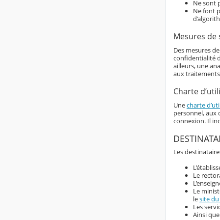
Ne sont p
Ne font p
d’algorit
Mesures de 
Des mesures de s
confidentialité
ailleurs, une an
aux traitements
Charte d’util
Une
charte d’uti
personnel, aux d
connexion. Il i
DESTINATA
Les destinataire
L’établis
Le rector
L’enseign
Le minist
le
site du
Les servi
Ainsi que