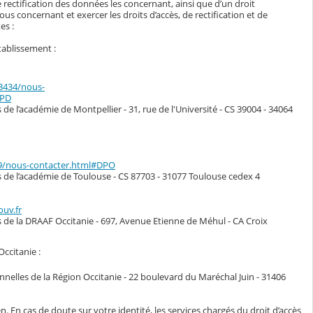
 rectification des données les concernant, ainsi que d’un droit
s concernant et exercer les droits d’accès, de rectification et de
es :
tablissement :
33434/nous-
DPD
de l’académie de Montpellier - 31, rue de l'Université - CS 39004 - 34064
49/nous-contacter.html#DPO
s de l’académie de Toulouse - CS 87703 - 31077 Toulouse cedex 4
ouv.fr
s de la DRAAF Occitanie - 697, Avenue Etienne de Méhul - CA Croix
Occitanie :
nelles de la Région Occitanie - 22 boulevard du Maréchal Juin - 31406
n. En cas de doute sur votre identité, les services chargés du droit d’accès