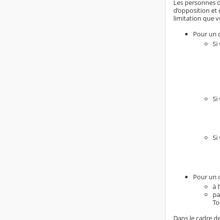
Les personnes do
d’opposition et 
limitation que v
Pour un d
Si
Si
Si
Pour un d
à 
pa
To
Dans le cadre de