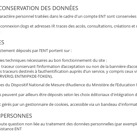
 CONSERVATION DES DONNÉES
aractère personnel traitées dans le cadre d'un compte ENT sont conservées po
connexion (logs et adresses IP, traces des accès, consultations, créations 
.
ES
ectement déposés par l’ENT portent sur :
ies techniques nécessaires au bon fonctionnement du site :
 traceur conservant l’information d’acceptation ou non de la bannière d’acc
s traceurs destinés à l’authentification auprès d’un service, y compris ceux 
RVERID, ENTMIPKDE-TOKEN),
es du Dispositif National de Mesure d’Audience du Ministère de l’Education Nat
s peuvent par ailleurs être déposés selon les choix éditoriaux d'intégratio
t gérés par un gestionnaire de cookies, accessible via un bandeau d'informat
 PERSONNES
oute question non liée au traitement des données personnelles (par exemple b
sistance ENT