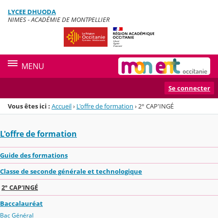
Panneau de gestion des cookies
LYCEE DHUODA
Menu de la rubrique
Contenu
NIMES - ACADÉMIE DE MONTPELLIER
MENU
Se connecter
Vous êtes ici :
Accueil
›
L'offre de formation
›
2° CAP'INGÉ
L'offre de formation
Guide des formations
Classe de seconde générale et technologique
2° CAP'INGÉ
Baccalauréat
Bac Général